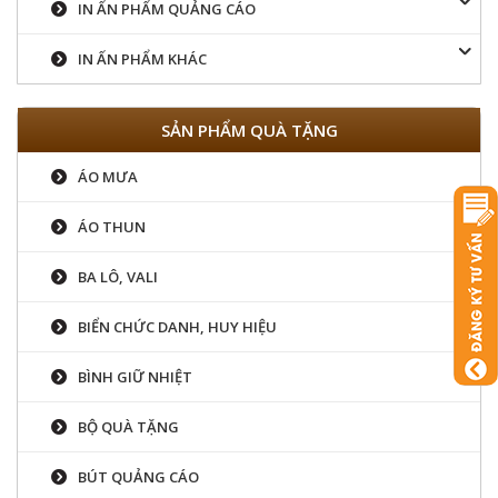
IN ẤN PHẨM QUẢNG CÁO
IN ẤN PHẨM KHÁC
SẢN PHẨM QUÀ TẶNG
ÁO MƯA
ÁO THUN
BA LÔ, VALI
BIỂN CHỨC DANH, HUY HIỆU
BÌNH GIỮ NHIỆT
BỘ QUÀ TẶNG
BÚT QUẢNG CÁO