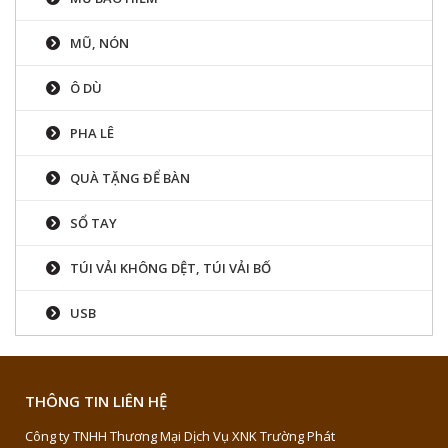
MŨ, NÓN
Ô DÙ
PHA LÊ
QUÀ TẶNG ĐỂ BÀN
SỔ TAY
TÚI VẢI KHÔNG DỆT, TÚI VẢI BỐ
USB
THÔNG TIN LIÊN HỆ
Công ty TNHH Thương Mại Dịch Vụ XNK Trường Phát