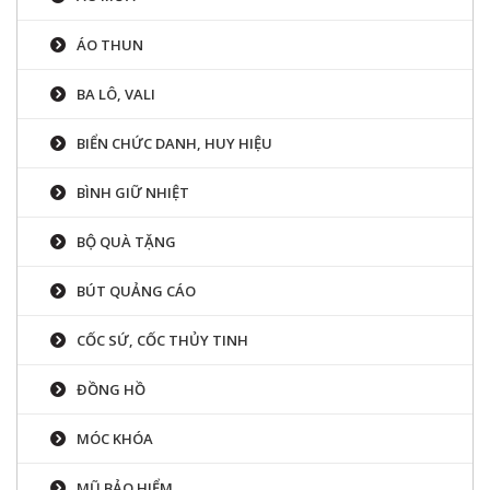
ÁO THUN
BA LÔ, VALI
BIỂN CHỨC DANH, HUY HIỆU
BÌNH GIỮ NHIỆT
BỘ QUÀ TẶNG
BÚT QUẢNG CÁO
CỐC SỨ, CỐC THỦY TINH
ĐỒNG HỒ
MÓC KHÓA
MŨ BẢO HIỂM