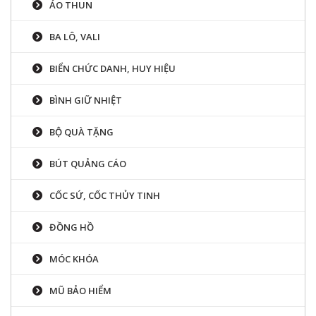
ÁO THUN
BA LÔ, VALI
BIỂN CHỨC DANH, HUY HIỆU
BÌNH GIỮ NHIỆT
BỘ QUÀ TẶNG
BÚT QUẢNG CÁO
CỐC SỨ, CỐC THỦY TINH
ĐỒNG HỒ
MÓC KHÓA
MŨ BẢO HIỂM