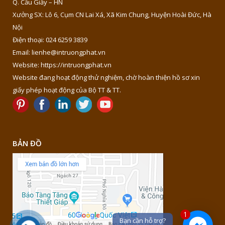
Q. Cầu Giấy – HN
Xưởng SX: Lô 6, Cụm CN Lai Xá, Xã Kim Chung, Huyện Hoài Đức, Hà
Nội
Điện thoại: 024 6259 3839
Email: lienhe@intruongphat.vn
Website: https://intruongphat.vn
Website đang hoạt động thử nghiệm, chờ hoàn thiện hồ sơ xin
giấy phép hoạt động của Bộ TT & TT.
BẢN ĐỒ
1
Bạn cần hỗ trợ?