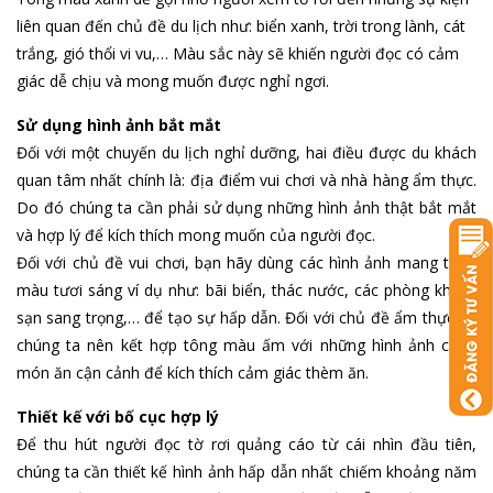
liên quan đến chủ đề du lịch như: biển xanh, trời trong lành, cát
trắng, gió thổi vi vu,… Màu sắc này sẽ khiến người đọc có cảm
giác dễ chịu và mong muốn được nghỉ ngơi.
Sử dụng hình ảnh bắt mắt
Đối với một chuyến du lịch nghỉ dưỡng, hai điều được du khách
quan tâm nhất chính là: địa điểm vui chơi và nhà hàng ẩm thực.
Do đó chúng ta cần phải sử dụng những hình ảnh thật bắt mắt
và hợp lý để kích thích mong muốn của người đọc.
Đối với chủ đề vui chơi, bạn hãy dùng các hình ảnh mang tông
màu tươi sáng ví dụ như: bãi biển, thác nước, các phòng khách
sạn sang trọng,… để tạo sự hấp dẫn. Đối với chủ đề ẩm thực thì
chúng ta nên kết hợp tông màu ấm với những hình ảnh chụp
món ăn cận cảnh để kích thích cảm giác thèm ăn.
Thiết kế với bố cục hợp lý
Để thu hút người đọc tờ rơi quảng cáo từ cái nhìn đầu tiên,
chúng ta cần thiết kế hình ảnh hấp dẫn nhất chiếm khoảng năm