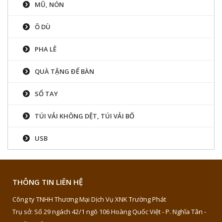
MŨ, NÓN
Ô DÙ
PHA LÊ
QUÀ TẶNG ĐỂ BÀN
SỔ TAY
TÚI VẢI KHÔNG DỆT, TÚI VẢI BỐ
USB
THÔNG TIN LIÊN HỆ
Công ty TNHH Thương Mại Dịch Vụ XNK Trường Phát
Trụ sở: Số 29 ngách 42/1 ngõ 106 Hoàng Quốc Việt - P. Nghĩa Tân -