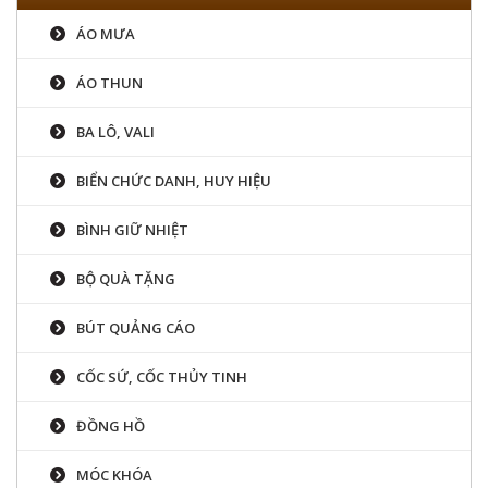
ÁO MƯA
ÁO THUN
BA LÔ, VALI
BIỂN CHỨC DANH, HUY HIỆU
BÌNH GIỮ NHIỆT
BỘ QUÀ TẶNG
BÚT QUẢNG CÁO
CỐC SỨ, CỐC THỦY TINH
ĐỒNG HỒ
MÓC KHÓA