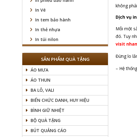
In phiếu bảo hành
không phải
In Vé
Dịch vụ in
In tem bảo hành
Mỗi một sả
In thẻ nhựa
đó. Tuy nh
In túi nilon
visit nha
Đừng lo lắ
SẢN PHẨM QUÀ TẶNG
– Hệ thống
ÁO MƯA
ÁO THUN
BA LÔ, VALI
BIỂN CHỨC DANH, HUY HIỆU
BÌNH GIỮ NHIỆT
BỘ QUÀ TẶNG
BÚT QUẢNG CÁO