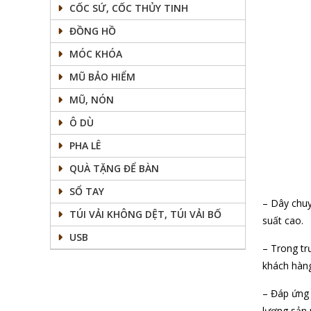
CỐC SỨ, CỐC THỦY TINH
ĐỒNG HỒ
MÓC KHÓA
MŨ BẢO HIỂM
MŨ, NÓN
Ô DÙ
PHA LÊ
QUÀ TẶNG ĐỂ BÀN
SỔ TAY
– Dây chuy
TÚI VẢI KHÔNG DỆT, TÚI VẢI BỐ
suất cao.
USB
– Trong tr
khách hàng
– Đáp ứng 
lượng sản