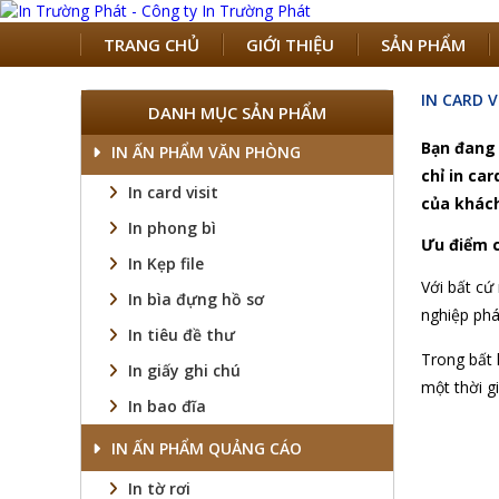
TRANG CHỦ
GIỚI THIỆU
SẢN PHẨM
IN CARD V
DANH MỤC SẢN PHẨM
Bạn đang 
IN ẤN PHẨM VĂN PHÒNG
chỉ in car
In card visit
của khác
In phong bì
Ưu điểm c
In Kẹp file
Với bất cứ
In bìa đựng hồ sơ
nghiệp phá
In tiêu đề thư
Trong bất 
In giấy ghi chú
một thời gi
In bao đĩa
IN ẤN PHẨM QUẢNG CÁO
In tờ rơi