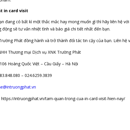
t in card visit
n đang có bất kì một thắc mắc hay mong muốn gì thì hãy liên hệ với c
 động sẽ tư vấn nhiệt tình và báo giá chi tiết nhất đến bạn.
Trường Phát đồng hành và trở thành đối tác tin cậy của bạn. Liên hệ v
NHH Thương mại Dịch vụ XNK Trường Phát
106 Hoàng Quốc Việt – Cầu Giấy – Hà Nội
983.848.080 – 024.6259.3839
he@intruongphat.vn
https://intruongphat.vn/tam-quan-trong-cua-in-card-visit-hien-nay/