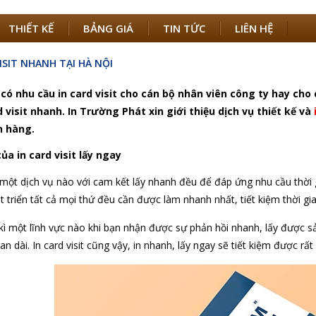
THIẾT KẾ
BẢNG GIÁ
TIN TỨC
LIÊN HỆ
ISIT NHANH TẠI HÀ NỘI
có nhu cầu in card visit cho cán bộ nhân viên công ty hay ch
d visit nhanh. In Trường Phát xin giới thiệu dịch vụ thiết kế và
h hàng.
ủa in card visit lấy ngay
 một dịch vụ nào với cam kết lấy nhanh đều để đáp ứng nhu cầu thời g
t triển tất cả mọi thứ đều cần được làm nhanh nhất, tiết kiệm thời gia
kì một lĩnh vực nào khi bạn nhận được sự phản hồi nhanh, lấy được s
an dài. In card visit cũng vậy, in nhanh, lấy ngay sẽ tiết kiệm được rấ