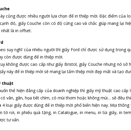
ouche
này cũng được nhiều người lựa chọn để in thiệp mời. Đặc điểm của loạ
cạnh đó, giấy Couche còn có độ cứng cao và chắc giúp mang lại hiệ
nhất là in offset.
rd
eo suy nghĩ của nhiều người thì giấy Ford chỉ được sử dụng trong 
này còn được dùng để in thiệp mời.
tuy không được cao cấp như giấy Bristol, giấy Couche nhưng nó sở 
giấy này để in thiệp mời sẽ mang lại tấm thiệp mời đẹp mắt và tạo đ
ỹ thuật
ốn thể hiện đẳng cấp của doanh nghiệp thì giấy mỹ thuật cao cấp l
à có vân, gân, họa tiết chìm, có mùi thơm hoặc không mùi… sẽ đều thể
à 4 loại giấy được dùng để in thiệp mời phổ biến hiện nay. Mọi thông t
, in tờ rơi, in phiếu quà tặng, in Catalogue, in menu, in túi giấy, in
ợc tư vấn.