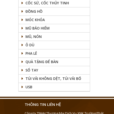
CỐC SỨ, CỐC THỦY TINH
ĐỒNG HỒ
MÓC KHÓA
MŨ BẢO HIỂM
MŨ, NÓN
Ô DÙ
PHA LÊ
QUÀ TẶNG ĐỂ BÀN
SỔ TAY
TÚI VẢI KHÔNG DỆT, TÚI VẢI BỐ
USB
THÔNG TIN LIÊN HỆ
Công ty TNHH Thương Mại Dịch Vụ XNK Trường Phát