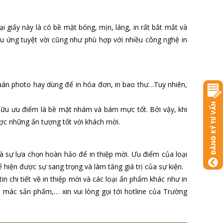
i giấy này là có bề mặt bóng, mịn, láng, in rất bắt mắt và
u ứng tuyệt vời cũng như phù hợp với nhiều công nghệ in
quán photo hay dùng để in hóa đơn, in bao thư…Tuy nhiên,
hữu ưu điểm là bề mặt nhám và bám mực tốt. Bởi vậy, khi
ược những ấn tượng tốt với khách mời.
à sự lựa chọn hoàn hảo để in thiệp mời. Ưu điểm của loại
 hiện được sự sang trọng và làm tăng giá trị của sự kiện.
in chi tiết về in thiệp mời và các loại ấn phẩm khác như in
 tem mác sản phẩm,… xin vui lòng gọi tới hotline của Trường