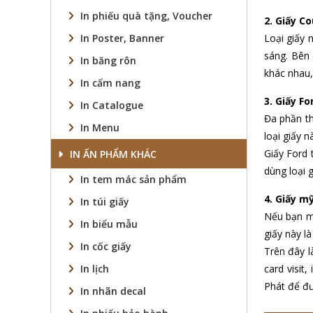
In phiếu quà tặng, Voucher
2. Giấy C
In Poster, Banner
Loại giấy 
sáng. Bên 
In băng rôn
khác nhau, 
In cẩm nang
3. Giấy Fo
In Catalogue
Đa phần th
In Menu
loại giấy 
Giấy Ford 
IN ẤN PHẨM KHÁC
dùng loại 
In tem mác sản phẩm
4. Giấy m
In túi giấy
Nếu bạn mu
In biểu mẫu
giấy này l
In cốc giấy
Trên đây l
In lịch
card visit
Phát để đư
In nhãn decal