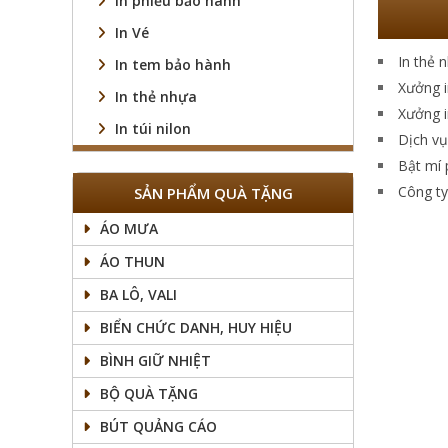
In phiếu bảo hành
In Vé
In thẻ 
In tem bảo hành
Xưởng i
In thẻ nhựa
Xưởng i
In túi nilon
Dịch vụ
Bật mí 
Công ty 
SẢN PHẨM QUÀ TẶNG
ÁO MƯA
ÁO THUN
BA LÔ, VALI
BIỂN CHỨC DANH, HUY HIỆU
BÌNH GIỮ NHIỆT
BỘ QUÀ TẶNG
BÚT QUẢNG CÁO