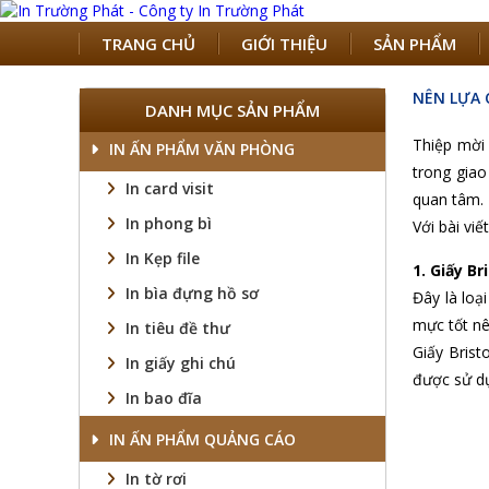
TRANG CHỦ
GIỚI THIỆU
SẢN PHẨM
NÊN LỰA 
DANH MỤC SẢN PHẨM
Thiệp mời 
IN ẤN PHẨM VĂN PHÒNG
trong giao
In card visit
quan tâm. 
In phong bì
Với bài viế
In Kẹp file
1. Giấy Br
In bìa đựng hồ sơ
Đây là loạ
mực tốt nê
In tiêu đề thư
Giấy Brist
In giấy ghi chú
được sử dụ
In bao đĩa
IN ẤN PHẨM QUẢNG CÁO
In tờ rơi