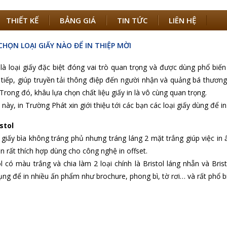
THIẾT KẾ
BẢNG GIÁ
TIN TỨC
LIÊN HỆ
CHỌN LOẠI GIẤY NÀO ĐỂ IN THIỆP MỜI
là loại giấy đặc biệt đóng vai trò quan trọng và được dùng phổ biế
 tiếp, giúp truyền tải thông điệp đến người nhận và quảng bá thương 
Trong đó, khâu lựa chọn chất liệu giấy in là vô cùng quan trọng.
t này, in Trường Phát xin giới thiệu tới các bạn các loại giấy dùng để 
istol
i giấy bìa không tráng phủ nhưng tráng láng 2 mặt trắng giúp việc in
n rất thích hợp dùng cho công nghệ in offset.
ol có màu trắng và chia làm 2 loại chính là Bristol láng nhẵn và Bri
ng để in nhiều ấn phẩm như brochure, phong bì, tờ rơi… và rất phổ biế