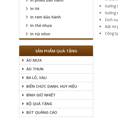
In phiếu bảo hành
Xưởng i
In Vé
Xưởng i
In tem bảo hành
Dịch vụ
In thẻ nhựa
Bật mí 
Công ty 
In túi nilon
SẢN PHẨM QUÀ TẶNG
ÁO MƯA
ÁO THUN
BA LÔ, VALI
BIỂN CHỨC DANH, HUY HIỆU
BÌNH GIỮ NHIỆT
BỘ QUÀ TẶNG
BÚT QUẢNG CÁO