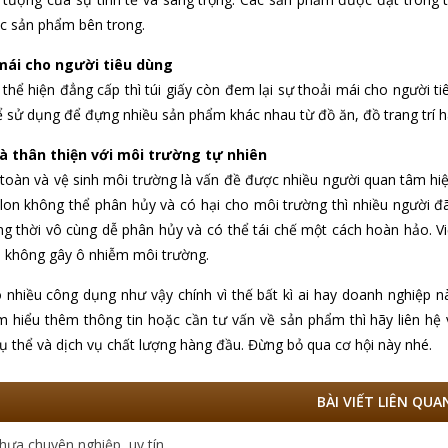
c sản phẩm bên trong.
mái cho người tiêu dùng
 thể hiện đẳng cấp thì túi giấy còn đem lại sự thoải mái cho người t
hể sử dụng để đựng nhiều sản phẩm khác nhau từ đồ ăn, đồ trang trí 
à thân thiện với môi trường tự nhiên
toàn và vệ sinh môi trường là vấn đề được nhiều người quan tâm hiện
ilon không thể phân hủy và có hại cho môi trường thì nhiều người đã
g thời vô cùng dễ phân hủy và có thể tái chế một cách hoàn hảo. Việ
 không gây ô nhiễm môi trường.
ó nhiều công dụng như vậy chính vì thế bất kì ai hay doanh nghiệ
m hiểu thêm thông tin hoặc cần tư vấn về sản phẩm thì hãy liên hệ
cụ thể và dịch vụ chất lượng hàng đầu. Đừng bỏ qua cơ hội này nhé.
BÀI VIẾT LIÊN QUA
nhựa chuyên nghiệp, uy tín