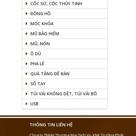
CỐC SỨ, CỐC THỦY TINH
ĐỒNG HỒ
MÓC KHÓA
MŨ BẢO HIỂM
MŨ, NÓN
Ô DÙ
PHA LÊ
QUÀ TẶNG ĐỂ BÀN
SỔ TAY
TÚI VẢI KHÔNG DỆT, TÚI VẢI BỐ
USB
THÔNG TIN LIÊN HỆ
Công ty TNHH Thương Mại Dịch Vụ XNK Trường Phát