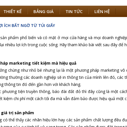
THIẾT KẾ
BẢNG GIÁ
TIN TỨC
LIÊN HỆ
I ÍCH BẤT NGỜ TỪ TÚI GIẤY
à sản phẩm phổ biến và có mặt ở mọi cửa hàng và mọi doanh nghiệp
lại nhiều lợi ích trong cuộc sống. Hãy tham khảo bài viết sau đây để h
háp marketing tiết kiệm mà hiệu quả
ưởng chừng như nhỏ bé nhưng lại là một phương pháp marketing vô c
hường thường các doanh nghiệp sẽ in thông tin của mình lên đó, các th
 thông tin đó đến gần hơn với khách hàng.
c phương tiện truyền thông, báo đài đắt đỏ thì đây cũng là một c
iết kiệm chi phí một cách tối đa mà vẫn đảm bảo được hiệu quả một c
giá trị sản phẩm
 có thể thấy các nhãn hiệu lớn hay các sản phẩm chất lượng đều được
 tượng của sự tinh tế và sang trọng. Các sản phẩm được đặt trong t