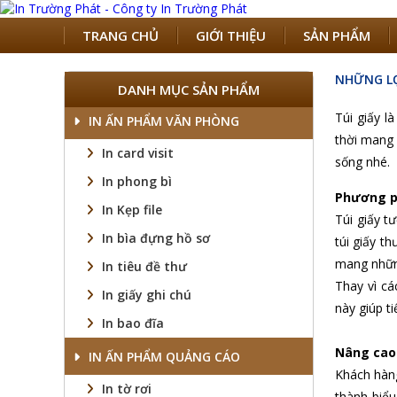
TRANG CHỦ
GIỚI THIỆU
SẢN PHẨM
NHỮNG LỢ
DANH MỤC SẢN PHẨM
Túi giấy l
IN ẤN PHẨM VĂN PHÒNG
thời mang 
In card visit
sống nhé.
In phong bì
Phương p
In Kẹp file
Túi giấy t
In bìa đựng hồ sơ
túi giấy t
mang những
In tiêu đề thư
Thay vì cá
In giấy ghi chú
này giúp t
In bao đĩa
Nâng cao 
IN ẤN PHẨM QUẢNG CÁO
Khách hàng
In tờ rơi
thành biểu