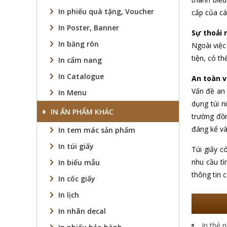
In phiếu quà tặng, Voucher
cấp của cá
In Poster, Banner
Sự thoải 
In băng rôn
Ngoài việc
tiện, có t
In cẩm nang
In Catalogue
An toàn v
Vấn đề an 
In Menu
dụng túi n
IN ẤN PHẨM KHÁC
trường đồn
đáng kể và
In tem mác sản phẩm
In túi giấy
Túi giấy c
nhu cầu tì
In biểu mẫu
thông tin 
In cốc giấy
In lịch
In nhãn decal
In thẻ 