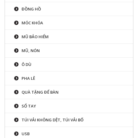
ĐỒNG HỒ
MÓC KHÓA
MŨ BẢO HIỂM
MŨ, NÓN
Ô DÙ
PHA LÊ
QUÀ TẶNG ĐỂ BÀN
SỔ TAY
TÚI VẢI KHÔNG DỆT, TÚI VẢI BỐ
USB