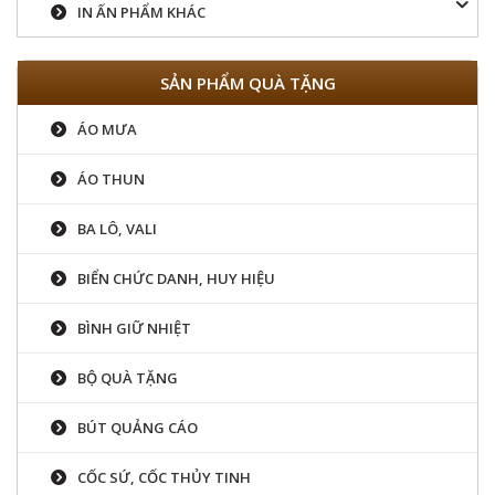
IN ẤN PHẨM KHÁC
SẢN PHẨM QUÀ TẶNG
ÁO MƯA
ÁO THUN
BA LÔ, VALI
BIỂN CHỨC DANH, HUY HIỆU
BÌNH GIỮ NHIỆT
BỘ QUÀ TẶNG
BÚT QUẢNG CÁO
CỐC SỨ, CỐC THỦY TINH