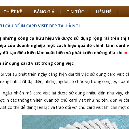
THIẾT KẾ
BẢNG GIÁ
TIN TỨC
LIÊN HỆ
 CẦU ĐỂ IN CARD VISIT ĐẸP TẠI HÀ NỘI
 những công cụ hữu hiệu và được sử dụng rộng rãi trên thị 
ệu của doanh nghiệp một cách hiệu quả đó chính là in card 
 đã tạo điều kiện làm xuất hiện và phát triển những địa chỉ
in
n sử dụng card visit trong công việc
ội với sự phát triển ngày càng hiện đại thì việc sử dụng card visit
mang tính chất đại diện, những người có chức vụ trong công ty, doan
 ngẫu nhiên mà card visit lại được sử dụng nhiều đến như vậy, chí
c in các thông tin liên quan tới chủ card visit như họ tên, đơn vị cô
isit có thể dễ dàng liên lạc và trao đổi với chủ card visit khi cần một