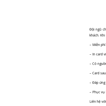
Đội ngũ ch
khách. Khi 
– Miễn phí
– In card v
– Có nguồn
– Card sau
– Đáp ứng 
– Phục vụ 
Liên hệ vớ