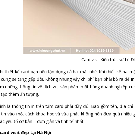
Card visit Kiến trúc sư Lê Đ
khi thiết kế card bạn nên tận dụng cả hai mặt nhé. Khi thiết kế hai m
cũng sẽ tăng gấp đôi. Không những vậy chi phí bạn phải bỏ ra để in 
êm những thông tin về dịch vụ, sản phẩm mặt hàng doanh nghiệp cu
 tạo thêm ấn tượng.
ính là thông tin in trên tấm card phải đầy đủ. Bao gồm tên, địa chỉ
tin vào một cách khoa học và vừa phải, không nên đưa quá nhiều gây
c yếu tố cơ bản – đơn giản và tinh tế nhất.
 card visit đẹp tại Hà Nội