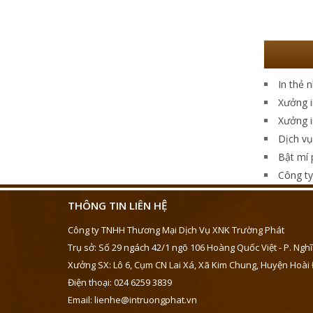
In thẻ 
Xưởng i
Xưởng i
Dịch vụ
Bật mí 
Công ty 
THÔNG TIN LIÊN HỆ
Công ty TNHH Thương Mại Dịch Vụ XNK Trường Phát
Trụ sở: Số 29 ngách 42/1 ngõ 106 Hoàng Quốc Việt - P. Nghĩ
Xưởng SX: Lô 6, Cụm CN Lai Xá, Xã Kim Chung, Huyện Hoài 
Điện thoại: 024 6259 3839
Email: lienhe@intruongphat.vn