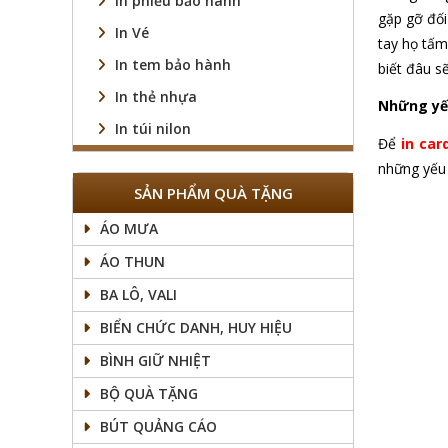
In phiếu bảo hành
gặp gỡ đối
In Vé
tay họ tấm
In tem bảo hành
biết đâu s
In thẻ nhựa
Những yếu
In túi nilon
Để
in car
những yếu 
SẢN PHẨM QUÀ TẶNG
ÁO MƯA
ÁO THUN
BA LÔ, VALI
BIỂN CHỨC DANH, HUY HIỆU
BÌNH GIỮ NHIỆT
BỘ QUÀ TẶNG
BÚT QUẢNG CÁO