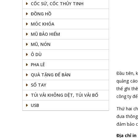
CỐC SỨ, CỐC THỦY TINH
ĐỒNG HỒ
MÓC KHÓA
MŨ BẢO HIỂM
MŨ, NÓN
Ô DÙ
PHA LÊ
Đầu tiên, 
QUÀ TẶNG ĐỂ BÀN
quảng cáo 
SỔ TAY
thể ghi th
TÚI VẢI KHÔNG DỆT, TÚI VẢI BỐ
công ty để
USB
Thứ hai ch
đưa thông 
đảm bảo cá
Địa chỉ in