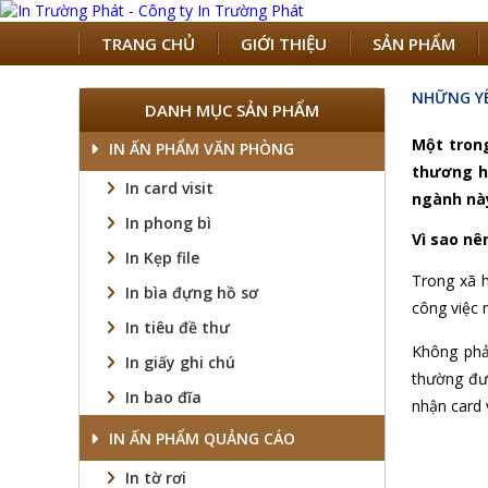
TRANG CHỦ
GIỚI THIỆU
SẢN PHẨM
NHỮNG YÊU
DANH MỤC SẢN PHẨM
Một trong
IN ẤN PHẨM VĂN PHÒNG
thương hi
In card visit
ngành này
In phong bì
Vì sao nê
In Kẹp file
Trong xã h
In bìa đựng hồ sơ
công việc 
In tiêu đề thư
Không phải
In giấy ghi chú
thường đượ
In bao đĩa
nhận card v
IN ẤN PHẨM QUẢNG CÁO
In tờ rơi