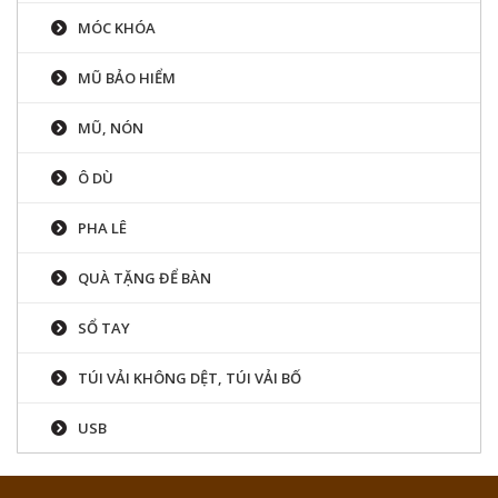
MÓC KHÓA
MŨ BẢO HIỂM
MŨ, NÓN
Ô DÙ
PHA LÊ
QUÀ TẶNG ĐỂ BÀN
SỔ TAY
TÚI VẢI KHÔNG DỆT, TÚI VẢI BỐ
USB