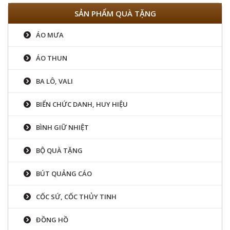
SẢN PHẨM QUÀ TẶNG
ÁO MƯA
ÁO THUN
BA LÔ, VALI
BIỂN CHỨC DANH, HUY HIỆU
BÌNH GIỮ NHIỆT
BỘ QUÀ TẶNG
BÚT QUẢNG CÁO
CỐC SỨ, CỐC THỦY TINH
ĐỒNG HỒ