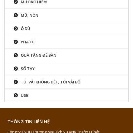
MŨ BẢO HIỂM
MŨ, NÓN
Ô DÙ
PHA LÊ
QUÀ TẶNG ĐỂ BÀN
SỔ TAY
TÚI VẢI KHÔNG DỆT, TÚI VẢI BỐ
USB
THÔNG TIN LIÊN HỆ
Công ty TNHH Thương Mại Dịch Vụ XNK Trường Phát