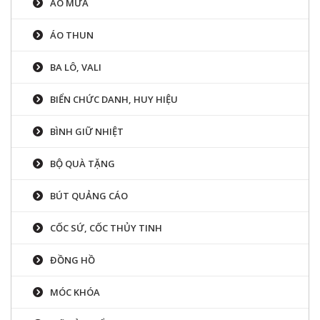
ÁO MƯA
ÁO THUN
BA LÔ, VALI
BIỂN CHỨC DANH, HUY HIỆU
BÌNH GIỮ NHIỆT
BỘ QUÀ TẶNG
BÚT QUẢNG CÁO
CỐC SỨ, CỐC THỦY TINH
ĐỒNG HỒ
MÓC KHÓA