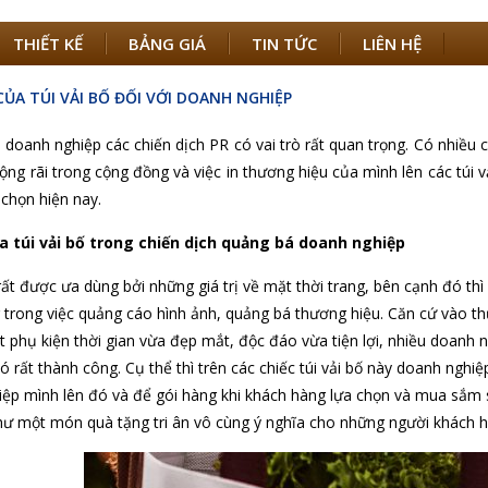
THIẾT KẾ
BẢNG GIÁ
TIN TỨC
LIÊN HỆ
CỦA TÚI VẢI BỐ ĐỐI VỚI DOANH NGHIỆP
c doanh nghiệp các chiến dịch PR có vai trò rất quan trọng. Có nhiề
ộng rãi trong cộng đồng và việc in thương hiệu của mình lên các túi 
 chọn hiện nay.
ủa túi vải bố trong chiến dịch quảng bá doanh nghiệp
 rất được ưa dùng bởi những giá trị về mặt thời trang, bên cạnh đó thì 
 trong việc quảng cáo hình ảnh, quảng bá thương hiệu. Căn cứ vào thực 
 phụ kiện thời gian vừa đẹp mắt, độc đáo vừa tiện lợi, nhiều doanh n
ó rất thành công. Cụ thể thì trên các chiếc túi vải bố này doanh nghiệp
ệp mình lên đó và để gói hàng khi khách hàng lựa chọn và mua sắm
ư một món quà tặng tri ân vô cùng ý nghĩa cho những người khách hà