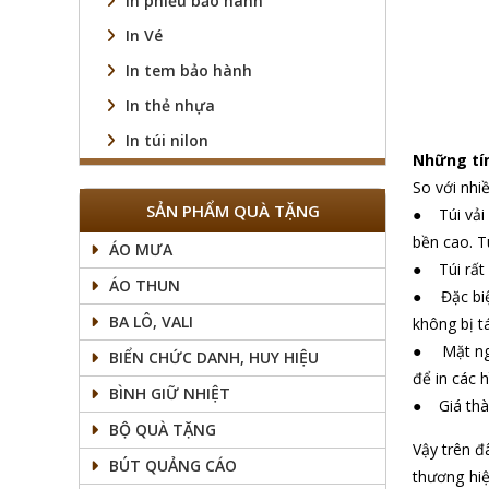
In phiếu bảo hành
In Vé
In tem bảo hành
In thẻ nhựa
In túi nilon
Những tín
So với nhi
SẢN PHẨM QUÀ TẶNG
● Túi vải 
bền cao. T
ÁO MƯA
● Túi rất 
ÁO THUN
● Đặc biệt
BA LÔ, VALI
không bị tá
● Mặt ngoà
BIỂN CHỨC DANH, HUY HIỆU
để in các 
BÌNH GIỮ NHIỆT
● Giá thàn
BỘ QUÀ TẶNG
Vậy trên đ
BÚT QUẢNG CÁO
thương hiệ