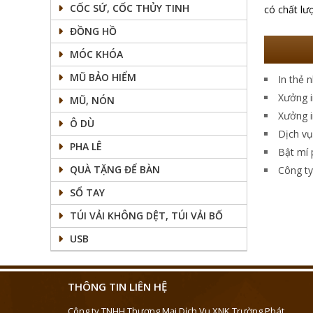
CỐC SỨ, CỐC THỦY TINH
có chất lư
ĐỒNG HỒ
MÓC KHÓA
MŨ BẢO HIỂM
In thẻ 
Xưởng i
MŨ, NÓN
Xưởng i
Ô DÙ
Dịch vụ
PHA LÊ
Bật mí 
QUÀ TẶNG ĐỂ BÀN
Công ty 
SỔ TAY
TÚI VẢI KHÔNG DỆT, TÚI VẢI BỐ
USB
THÔNG TIN LIÊN HỆ
Công ty TNHH Thương Mại Dịch Vụ XNK Trường Phát