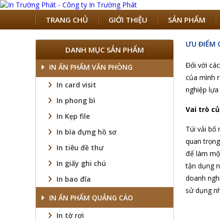
TRANG CHỦ
GIỚI THIỆU
SẢN PHẨM
ƯU ĐIỂM 
DANH MỤC SẢN PHẨM
Đối với cá
IN ẤN PHẨM VĂN PHÒNG
của mình r
In card visit
nghiệp lựa
In phong bì
Vai trò c
In Kẹp file
Túi vải bố
In bìa đựng hồ sơ
quan trọng
In tiêu đề thư
để làm một
In giấy ghi chú
tận dụng n
doanh nghi
In bao đĩa
sử dụng nh
IN ẤN PHẨM QUẢNG CÁO
In tờ rơi