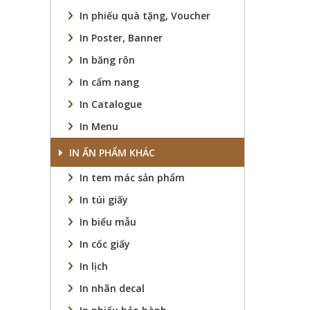
In phiếu quà tặng, Voucher
In Poster, Banner
In băng rôn
In cẩm nang
In Catalogue
In Menu
IN ẤN PHẨM KHÁC
In tem mác sản phẩm
In túi giấy
In biểu mẫu
In cốc giấy
In lịch
In nhãn decal