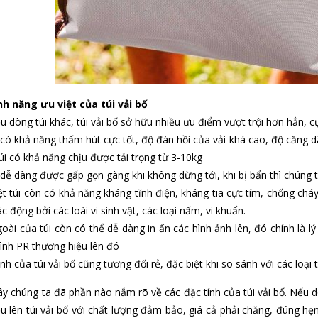
h năng ưu việt của túi vải bố
ều dòng túi khác, túi vải bố sở hữu nhiều ưu điểm vượt trội hơn hẳn, c
có khả năng thấm hút cực tốt, độ đàn hồi của vải khá cao, độ căng dã
úi có khả năng chịu được tải trọng từ 3-10kg
dễ dàng được gấp gọn gàng khi không dừng tới, khi bị bẩn thì chúng t
 túi còn có khả năng kháng tĩnh điện, kháng tia cực tím, chống cháy 
c động bởi các loài vi sinh vật, các loại nấm, vi khuẩn.
i của túi còn có thể dễ dàng in ấn các hình ảnh lên, đó chính là lý 
hình PR thương hiệu lên đó
h của túi vải bố cũng tương đối rẻ, đặc biệt khi so sánh với các loại t
ây chúng ta đã phần nào nắm rõ về các đặc tính của túi vải bố. Nếu 
u lên túi vải bố với chất lượng đảm bảo, giá cả phải chăng, đúng hẹ